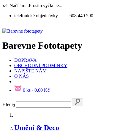
Načítám...Prosím vyčkejte...
telefonické objednávky
|
608 449 590
Barevne Fototapety
DOPRAVA
OBCHODNÍ PODMÍNKY
NAPIŠTE NÁM
O NÁS
0 ks - 0,00 Kč
Hledej
Umění & Deco