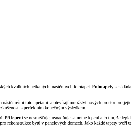
rských
kvalitních
netkaných
nástěnných fototapet
.
Fototapety
se skláda
a
nástěnnými fototapetami
a
otevírají
množství
nových prostor
pro jeji
h zkušeností s perfektním konečným výsledkem.
ní. Při
lepení
se nesmršťuje, usnadňuje samotné lepení a to tím, že lepi
í pro rekonstrukce bytů v panelových domech. Jako každé tapety tvoří
t