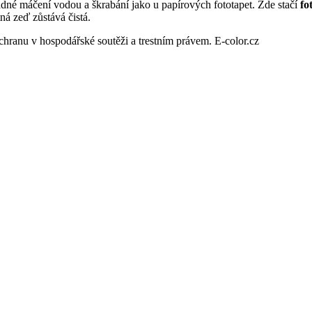
žádné máčení vodou a škrabání jako u papírových fototapet. Zde stačí
fo
ná zeď zůstává čistá.
chranu v hospodářské soutěži a trestním právem. E-color.cz