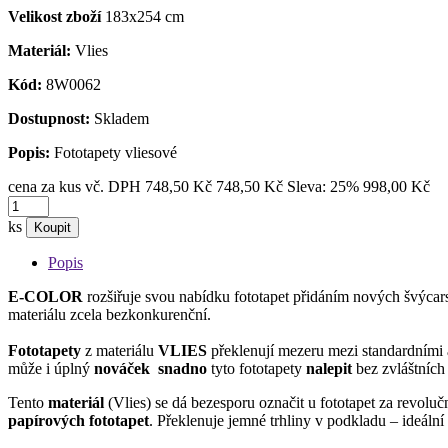
Velikost zboží
183x254 cm
Materiál:
Vlies
Kód:
8W0062
Dostupnost:
Skladem
Popis:
Fototapety vliesové
cena za kus vč. DPH
748,50 Kč
748,50 Kč
Sleva: 25%
998,00 Kč
ks
Koupit
Popis
E-COLOR
rozšiřuje svou
nabídku
foto
tapet
přidáním
nových
švýca
materiálu zcela bezkonkurenční.
Fototapety
z materiálu
VLIES
překlenují mezeru
mezi standardními
může i úplný
nováček
snadno
tyto fototapety
nalepit
bez zvláštníc
Tento
materiál
(Vlies) se dá bezesporu označit u fototapet za revoluč
papírových fototapet
. Překlenuje jemné trhliny v podkladu – ideáln