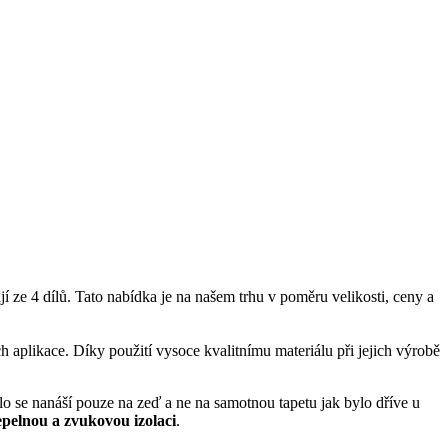
jí ze 4
dílů. Tato nabídka je na našem trhu v poměru velikosti, ceny a
ch aplikace
.
Díky
použití vysoce
kvalitnímu materiálu při jejich výrobě
dlo se nanáší pouze na zeď a ne na samotnou tapetu jak bylo dříve u
epelnou a zvukovou izolaci
.