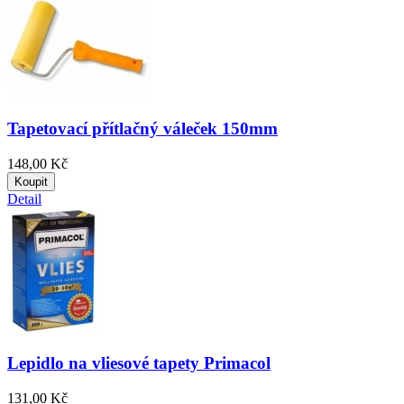
Tapetovací přítlačný váleček 150mm
148,00 Kč
Koupit
Detail
Lepidlo na vliesové tapety Primacol
131,00 Kč