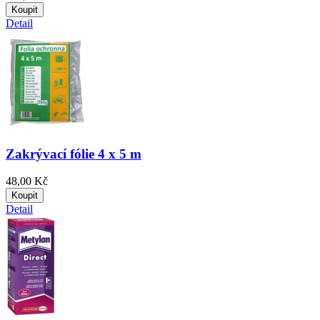
Koupit
Detail
Zakrývací fólie 4 x 5 m
48,00 Kč
Koupit
Detail