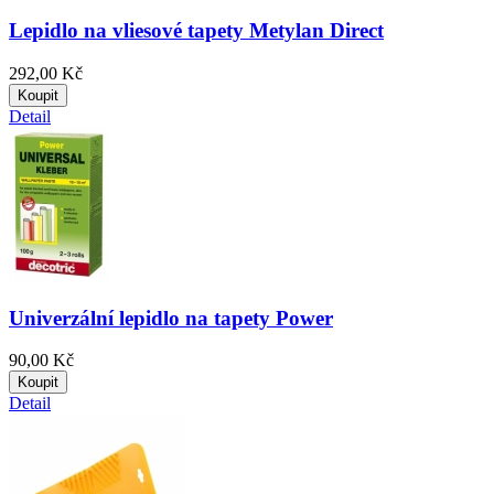
Lepidlo na vliesové tapety Metylan Direct
292,00 Kč
Koupit
Detail
Univerzální lepidlo na tapety Power
90,00 Kč
Koupit
Detail