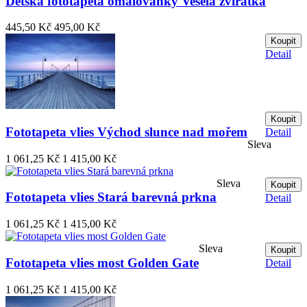
Dětská fototapeta omalovánky Veselá zvířátka
445,50 Kč
495,00 Kč
Koupit
Detail
Koupit
Fototapeta vlies Východ slunce nad mořem
Detail
Sleva
1 061,25 Kč
1 415,00 Kč
Sleva
Koupit
Fototapeta vlies Stará barevná prkna
Detail
1 061,25 Kč
1 415,00 Kč
Sleva
Koupit
Fototapeta vlies most Golden Gate
Detail
1 061,25 Kč
1 415,00 Kč