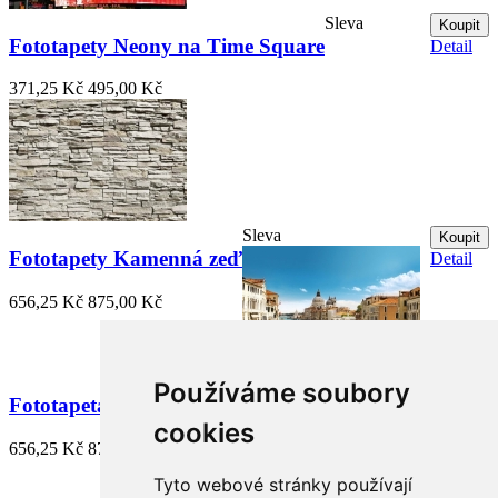
Sleva
Koupit
Fototapety Neony na Time Square
Detail
371,25 Kč
495,00 Kč
Sleva
Koupit
Fototapety Kamenná zeď
Detail
656,25 Kč
875,00 Kč
Sleva
Koupit
Používáme soubory
Fototapeta na stěnu Benátky
Detail
cookies
656,25 Kč
875,00 Kč
Tyto webové stránky používají