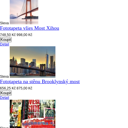
Sleva
Fototapeta vlies Most Xihou
748,50 Kč
998,00 Kč
Koupit
Detail
Sleva
Fototapeta na stěnu Brooklynský most
656,25 Kč
875,00 Kč
Koupit
Detail