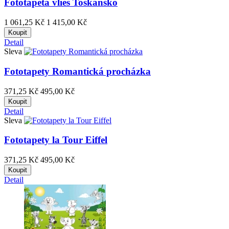
Fototapeta vlies Toskansko
1 061,25 Kč
1 415,00 Kč
Koupit
Detail
Sleva
Fototapety Romantická procházka
371,25 Kč
495,00 Kč
Koupit
Detail
Sleva
Fototapety la Tour Eiffel
371,25 Kč
495,00 Kč
Koupit
Detail