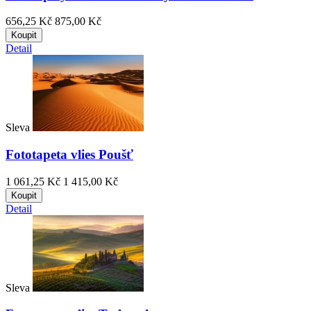
656,25 Kč
875,00 Kč
Koupit
Detail
Sleva
Fototapeta vlies Poušť
1 061,25 Kč
1 415,00 Kč
Koupit
Detail
Sleva