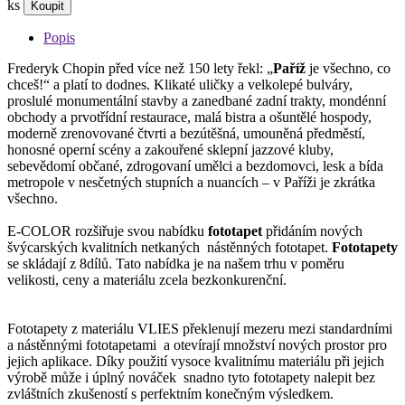
ks
Koupit
Popis
Frederyk Chopin před více než 150 lety řekl: „
Paříž
je všechno, co
chceš!“ a platí to dodnes. Klikaté uličky a velkolepé bulváry,
proslulé monumentální stavby a zanedbané zadní trakty, mondénní
obchody a prvotřídní restaurace, malá bistra a ošuntělé hospody,
moderně zrenovované čtvrti a bezútěšná, umouněná předměstí,
honosné operní scény a zakouřené sklepní jazzové kluby,
sebevědomí občané, zdrogovaní umělci a bezdomovci, lesk a bída
metropole v nesčetných stupních a nuancích – v Paříži je zkrátka
všechno.
E-COLOR rozšiřuje svou nabídku
fototapet
přidáním nových
švýcarských kvalitních netkaných nástěnných fototapet.
Fototapety
se skládají z 8dílů. Tato nabídka je na našem trhu v poměru
velikosti, ceny a materiálu zcela bezkonkurenční.
Fototapety z materiálu VLIES překlenují mezeru mezi standardními
a nástěnnými fototapetami a otevírají množství nových prostor pro
jejich aplikace. Díky použití vysoce kvalitnímu materiálu při jejich
výrobě může i úplný nováček snadno tyto fototapety nalepit bez
zvláštních zkušeností s perfektním konečným výsledkem.