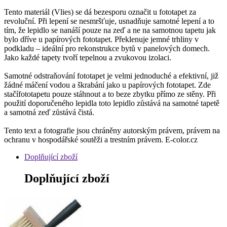
Tento materiál (Vlies) se dá bezesporu označit u fototapet za
revoluční. Při lepení se nesmršťuje, usnadňuje samotné lepení a to
tím, že lepidlo se nanáší pouze na zeď a ne na samotnou tapetu jak
bylo dříve u papírových fototapet. Překlenuje jemné trhliny v
podkladu – ideální pro rekonstrukce bytů v panelových domech.
Jako každé tapety tvoří tepelnou a zvukovou izolaci.
Samotné odstraňování fototapet je velmi jednoduché a efektivní, již
žádné máčení vodou a škrabání jako u papírových fototapet. Zde
stačífototapetu pouze stáhnout a to beze zbytku přímo ze stěny. Při
použití doporučeného lepidla toto lepidlo zůstává na samotné tapetě
a samotná zeď zůstává čistá.
Tento text a fotografie jsou chráněny autorským právem, právem na
ochranu v hospodářské soutěži a trestním právem. E-color.cz
Doplňující zboží
Doplňující zboží