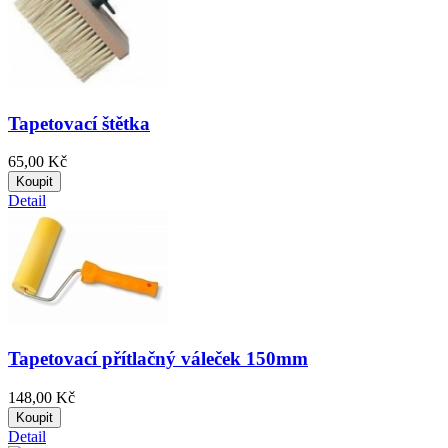
Tapetovací štětka
65,00 Kč
Koupit
Detail
Tapetovací přítlačný váleček 150mm
148,00 Kč
Koupit
Detail