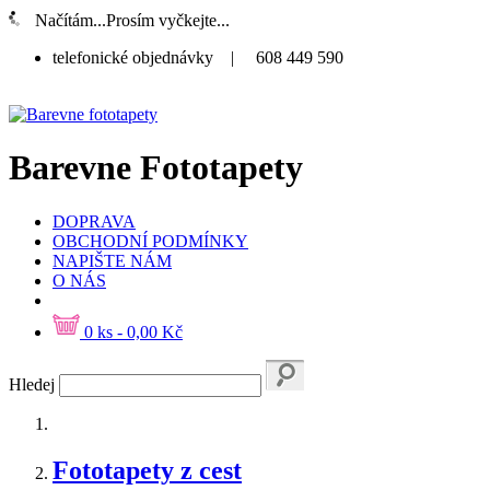
Načítám...Prosím vyčkejte...
telefonické objednávky
|
608 449 590
Barevne Fototapety
DOPRAVA
OBCHODNÍ PODMÍNKY
NAPIŠTE NÁM
O NÁS
0 ks - 0,00 Kč
Hledej
Fototapety z cest