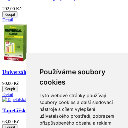
292,00 Kč
Koupit
Detail
Používáme soubory
Univerzální lepidlo na tapety Power
cookies
90,00 Kč
Koupit
Detail
Tyto webové stránky používají
soubory cookies a další sledovací
nástroje s cílem vylepšení
Tapetářská špachtle přítlačná
uživatelského prostředí, zobrazení
63,00 Kč
přizpůsobeného obsahu a reklam,
Koupit