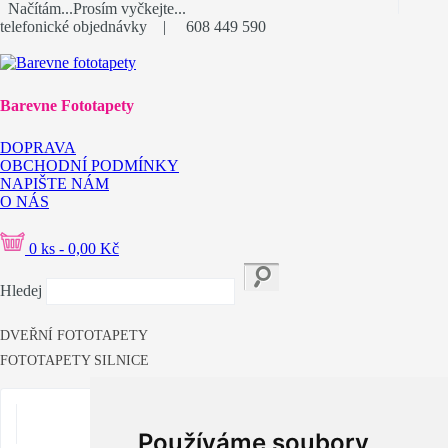
Načítám...Prosím vyčkejte...
telefonické objednávky
|
608 449 590
Barevne Fototapety
DOPRAVA
OBCHODNÍ PODMÍNKY
NAPIŠTE NÁM
O NÁS
0 ks - 0,00 Kč
Hledej
DVEŘNÍ FOTOTAPETY
FOTOTAPETY SILNICE
Používáme soubory